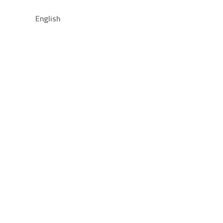
Open للإتصال بنا
English