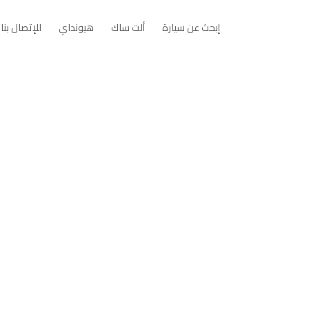
Open إبحث عن سيارة
Open ألت ساك
Open هيونداي
إبحث عن سيارة
ألت ساك
هيونداي
للإتصال بنا