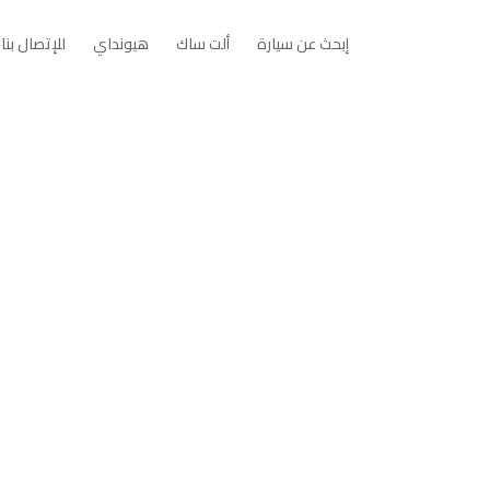
Open إبحث عن سيارة
Open ألت ساك
Open هيونداي
إبحث عن سيارة
ألت ساك
هيونداي
للإتصال بنا