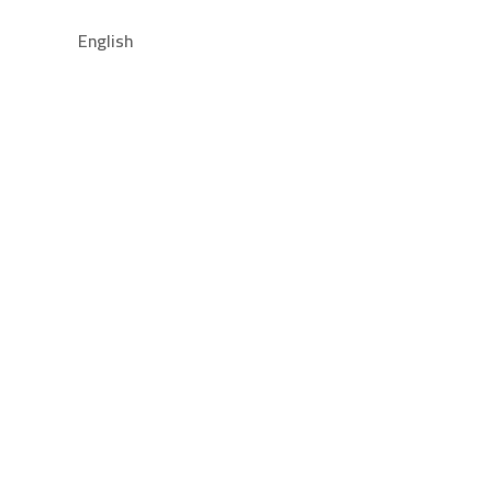
Open للإتصال بنا
English