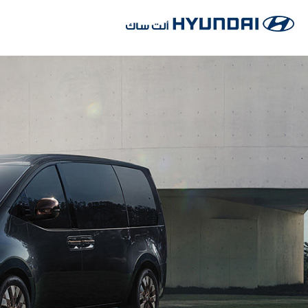
خطي
لى
لمحتوى